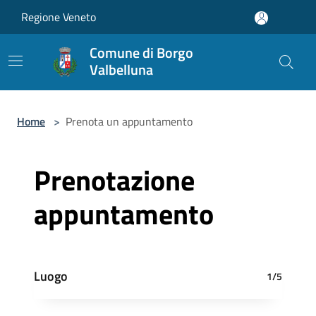
Salta al contenuto principale
Regione Veneto
Comune di Borgo
Valbelluna
Home
>
Prenota un appuntamento
Prenotazione
appuntamento
Luogo
1/5