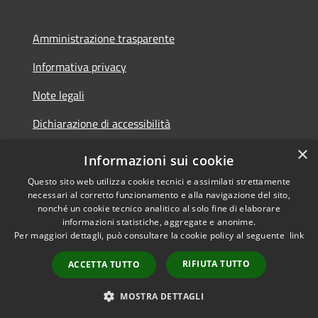
Amministrazione trasparente
Informativa privacy
Note legali
Dichiarazione di accessibilità
×
Piano di miglioramento dei servizi
Informazioni sui cookie
Questo sito web utilizza cookie tecnici e assimilati strettamente
necessari al corretto funzionamento e alla navigazione del sito,
nonché un cookie tecnico analitico al solo fine di elaborare
informazioni statistiche, aggregate e anonime.
RSS
Copyright © 2026 • Comune di
Per maggiori dettagli, può consultare la cookie policy al seguente
link
Accessibilità
Borgo Valbelluna • Powered by
Privacy
Municipium
•
RIFIUTA TUTTO
ACCETTA TUTTO
Cookie
Accesso redazione
Mappa del sito
MOSTRA DETTAGLI