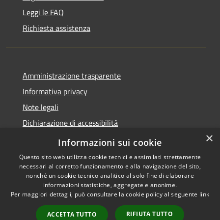
Leggi le FAQ
Richiesta assistenza
Amministrazione trasparente
Informativa privacy
Note legali
Dichiarazione di accessibilità
×
Piano di miglioramento dei servizi
Informazioni sui cookie
Questo sito web utilizza cookie tecnici e assimilati strettamente
necessari al corretto funzionamento e alla navigazione del sito,
nonché un cookie tecnico analitico al solo fine di elaborare
informazioni statistiche, aggregate e anonime.
RSS
Copyright © 2026 • Comune di
Per maggiori dettagli, può consultare la cookie policy al seguente
link
Accessibilità
Borgo Valbelluna • Powered by
Privacy
Municipium
Accesso
•
RIFIUTA TUTTO
ACCETTA TUTTO