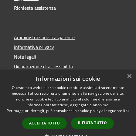
Richiesta assistenza
Amministrazione trasparente
Informativa privacy
Note legali
Dichiarazione di accessibilità
×
Piano di miglioramento dei servizi
Informazioni sui cookie
Questo sito web utilizza cookie tecnici e assimilati strettamente
necessari al corretto funzionamento e alla navigazione del sito,
nonché un cookie tecnico analitico al solo fine di elaborare
informazioni statistiche, aggregate e anonime.
RSS
Copyright © 2026 • Comune di
Per maggiori dettagli, può consultare la cookie policy al seguente
link
Accessibilità
Borgo Valbelluna • Powered by
Privacy
Municipium
Accesso
•
RIFIUTA TUTTO
ACCETTA TUTTO
Cookie
redazione
Mappa del sito