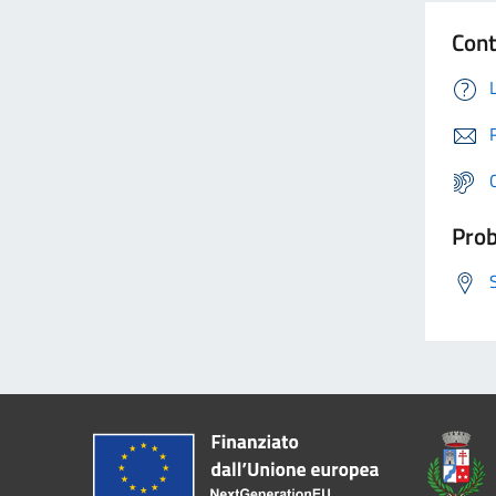
Cont
Prob