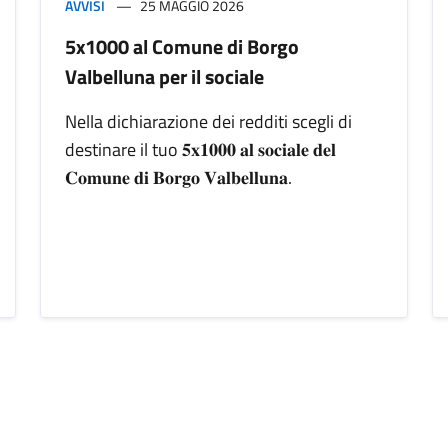
AVVISI
25 MAGGIO 2026
5x1000 al Comune di Borgo
Valbelluna per il sociale
Nella dichiarazione dei redditi scegli di
destinare il tuo 𝟓𝐱𝟏𝟎𝟎𝟎 𝐚𝐥 𝐬𝐨𝐜𝐢𝐚𝐥𝐞 𝐝𝐞𝐥
𝐂𝐨𝐦𝐮𝐧𝐞 𝐝𝐢 𝐁𝐨𝐫𝐠𝐨 𝐕𝐚𝐥𝐛𝐞𝐥𝐥𝐮𝐧𝐚.