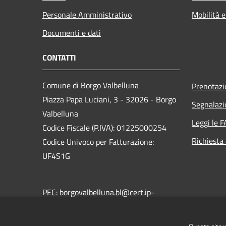
Personale Amministrativo
Mobilità e
Documenti e dati
CONTATTI
Comune di Borgo Valbelluna
Prenotaz
Piazza Papa Luciani, 3 - 32026 - Borgo
Segnalazi
Valbelluna
Leggi le 
Codice Fiscale (P.IVA): 01225000254
Richiesta
Codice Univoco per Fatturazione:
UF4S1G
PEC: borgovalbelluna.bl@cert.ip-
veneto.net
Centralino Unico: +39 0437 5441