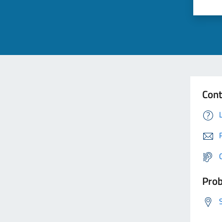
Cont
Prob