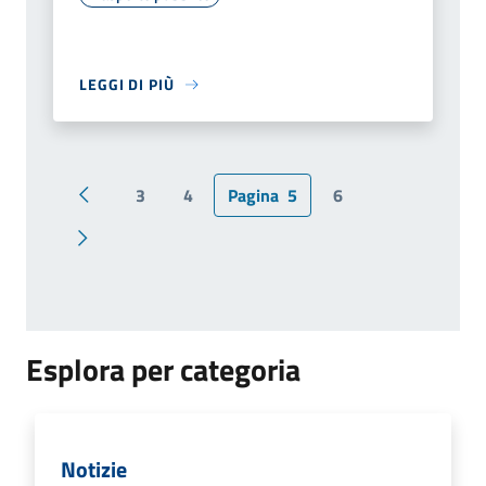
LEGGI DI PIÙ
3
4
Pagina
5
6
Pagina precedente
Pagina successiva
Esplora per categoria
Notizie