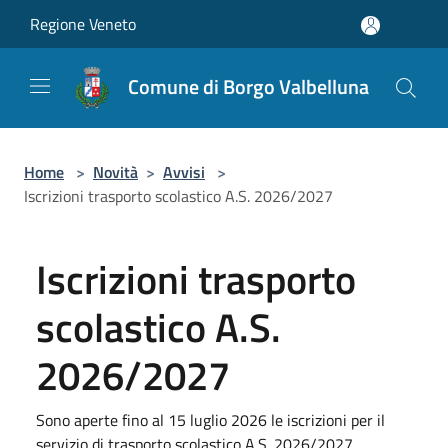
Salta al contenuto principale
Regione Veneto
Comune di Borgo Valbelluna
Home
>
Novità
>
Avvisi
>
Iscrizioni trasporto scolastico A.S. 2026/2027
Iscrizioni trasporto
scolastico A.S.
2026/2027
Sono aperte fino al 15 luglio 2026 le iscrizioni per il
servizio di trasporto scolastico A.S. 2026/2027