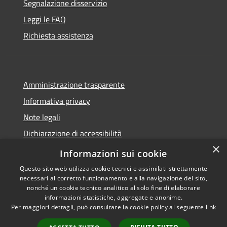
Segnalazione disservizio
Leggi le FAQ
Richiesta assistenza
Amministrazione trasparente
Informativa privacy
Note legali
Dichiarazione di accessibilità
×
Piano di miglioramento dei servizi
Informazioni sui cookie
Questo sito web utilizza cookie tecnici e assimilati strettamente
necessari al corretto funzionamento e alla navigazione del sito,
nonché un cookie tecnico analitico al solo fine di elaborare
informazioni statistiche, aggregate e anonime.
RSS
Copyright © 2026 • Comune di
Per maggiori dettagli, può consultare la cookie policy al seguente
link
Accessibilità
Borgo Valbelluna • Powered by
Privacy
Municipium
Accesso
•