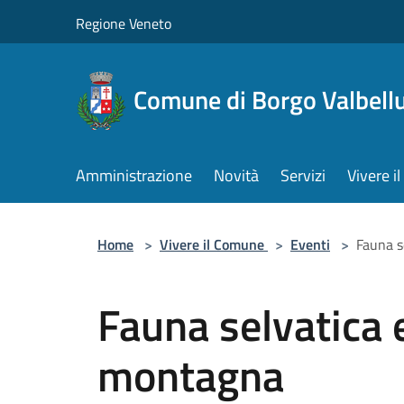
Salta al contenuto principale
Regione Veneto
Comune di Borgo Valbell
Amministrazione
Novità
Servizi
Vivere 
Home
>
Vivere il Comune
>
Eventi
>
Fauna s
Fauna selvatica e
montagna