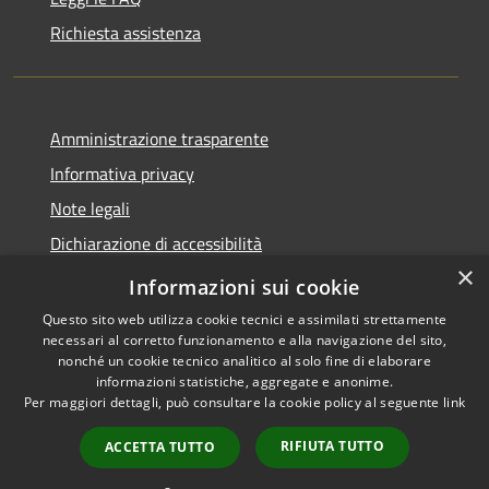
Richiesta assistenza
Amministrazione trasparente
Informativa privacy
Note legali
Dichiarazione di accessibilità
×
Piano di miglioramento dei servizi
Informazioni sui cookie
Questo sito web utilizza cookie tecnici e assimilati strettamente
necessari al corretto funzionamento e alla navigazione del sito,
nonché un cookie tecnico analitico al solo fine di elaborare
informazioni statistiche, aggregate e anonime.
RSS
Copyright © 2026 • Comune di
Per maggiori dettagli, può consultare la cookie policy al seguente
link
Accessibilità
Borgo Valbelluna • Powered by
Privacy
Municipium
Accesso
•
RIFIUTA TUTTO
ACCETTA TUTTO
Cookie
redazione