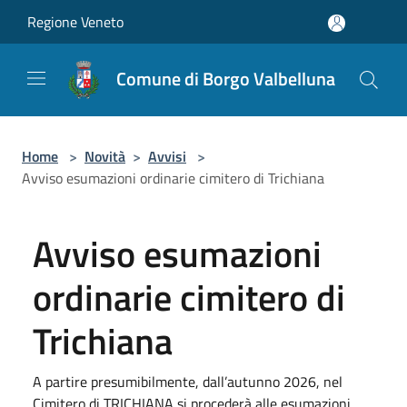
Salta al contenuto principale
Regione Veneto
Comune di Borgo Valbelluna
Home
>
Novità
>
Avvisi
>
Avviso esumazioni ordinarie cimitero di Trichiana
Avviso esumazioni
ordinarie cimitero di
Trichiana
A partire presumibilmente, dall’autunno 2026, nel
Cimitero di TRICHIANA si procederà alle esumazioni