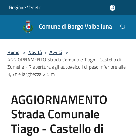
Salta al contenuto principale
Regione Veneto
Comune di Borgo Valbelluna
Home
>
Novità
>
Avvisi
>
AGGIORNAMENTO Strada Comunale Tiago - Castello di
Zumelle - Riapertura agli autoveicoli di peso inferiore alle
3,5 t e larghezza 2,5 m
AGGIORNAMENTO
Strada Comunale
Tiago - Castello di