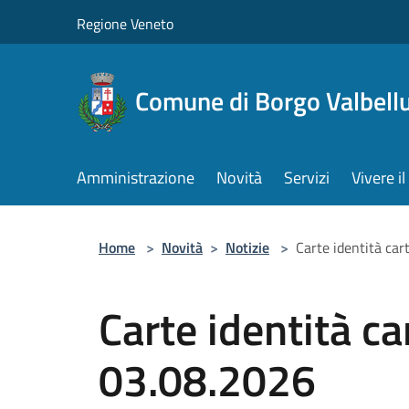
Salta al contenuto principale
Regione Veneto
Comune di Borgo Valbell
Amministrazione
Novità
Servizi
Vivere 
Home
>
Novità
>
Notizie
>
Carte identità ca
Carte identità c
03.08.2026