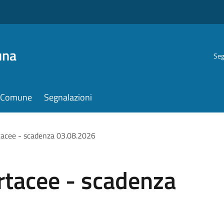
una
Seg
il Comune
Segnalazioni
rtacee - scadenza 03.08.2026
artacee - scadenza