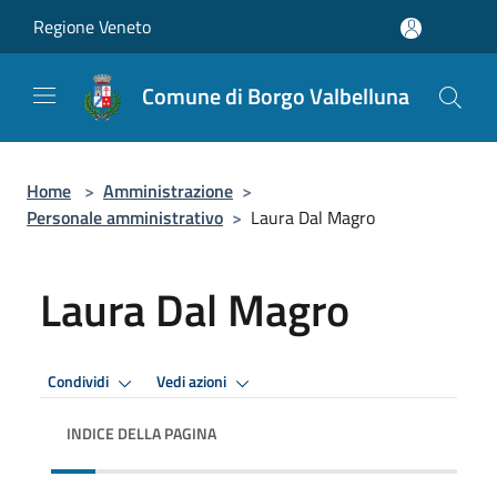
Salta al contenuto principale
Regione Veneto
Comune di Borgo Valbelluna
Home
>
Amministrazione
>
Personale amministrativo
>
Laura Dal Magro
Laura Dal Magro
Condividi
Vedi azioni
INDICE DELLA PAGINA