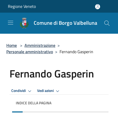
Salta al contenuto principale
Regione Veneto
Comune di Borgo Valbelluna
Home
>
Amministrazione
>
Personale amministrativo
>
Fernando Gasperin
Fernando Gasperin
Condividi
Vedi azioni
INDICE DELLA PAGINA