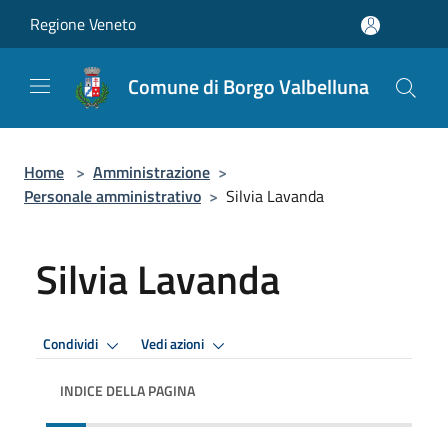
Salta al contenuto principale
Regione Veneto
Comune di Borgo Valbelluna
Home
>
Amministrazione
>
Personale amministrativo
>
Silvia Lavanda
Silvia Lavanda
Condividi
Vedi azioni
INDICE DELLA PAGINA