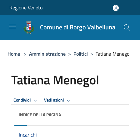
Salta al contenuto principale
Regione Veneto
Comune di Borgo Valbelluna
Home
>
Amministrazione
>
Politici
>
Tatiana Menegol
Tatiana Menegol
Condividi
Vedi azioni
INDICE DELLA PAGINA
Incarichi