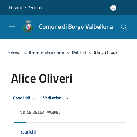
Salta al contenuto principale
Regione Veneto
Comune di Borgo Valbelluna
Home
>
Amministrazione
>
Politici
>
Alice Oliveri
Alice Oliveri
Condividi
Vedi azioni
INDICE DELLA PAGINA
Incarichi