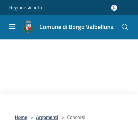
Salta al contenuto principale
Regione Veneto
Comune di Borgo Valbelluna
Home
>
Argomenti
>
Concorsi