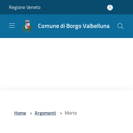
Salta al contenuto principale
Regione Veneto
Comune di Borgo Valbelluna
Home
>
Argomenti
>
Morte