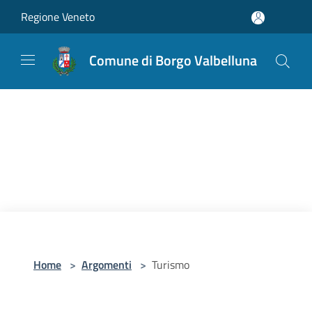
Salta al contenuto principale
Regione Veneto
Comune di Borgo Valbelluna
Home
>
Argomenti
>
Turismo