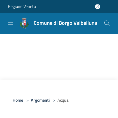
Salta al contenuto principale
Regione Veneto
Comune di Borgo Valbelluna
Home
>
Argomenti
>
Acqua