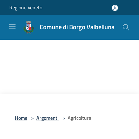
Salta al contenuto principale
Regione Veneto
Comune di Borgo Valbelluna
Home
>
Argomenti
>
Agricoltura