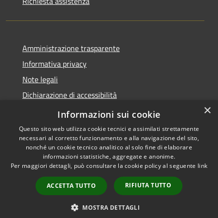
Richiesta assistenza
Amministrazione trasparente
Informativa privacy
Note legali
Dichiarazione di accessibilità
×
Piano di miglioramento dei servizi
Informazioni sui cookie
Questo sito web utilizza cookie tecnici e assimilati strettamente
necessari al corretto funzionamento e alla navigazione del sito,
nonché un cookie tecnico analitico al solo fine di elaborare
informazioni statistiche, aggregate e anonime.
RSS
Copyright © 2026 • Comune di
Per maggiori dettagli, può consultare la cookie policy al seguente
link
Accessibilità
Borgo Valbelluna • Powered by
Privacy
Municipium
Accesso
•
RIFIUTA TUTTO
ACCETTA TUTTO
Cookie
redazione
Mappa del sito
MOSTRA DETTAGLI