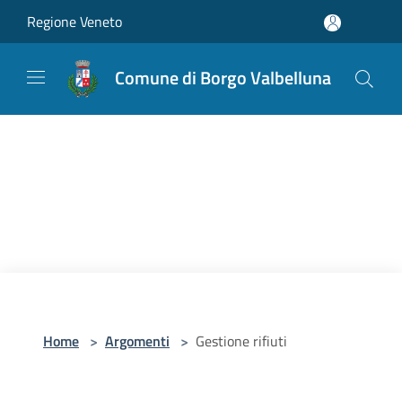
Salta al contenuto principale
Regione Veneto
Comune di Borgo Valbelluna
Home
>
Argomenti
>
Gestione rifiuti