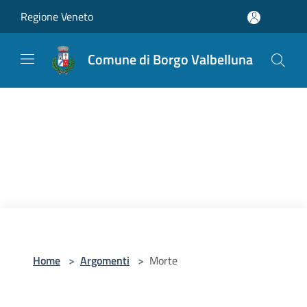
Salta al contenuto principale
Regione Veneto
Comune di Borgo Valbelluna
Home
>
Argomenti
>
Morte