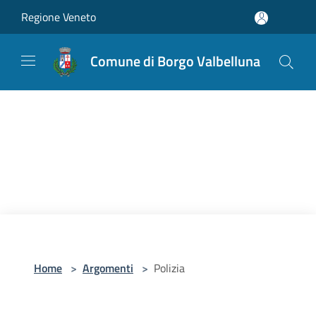
Salta al contenuto principale
Regione Veneto
Comune di Borgo Valbelluna
Home
>
Argomenti
>
Polizia