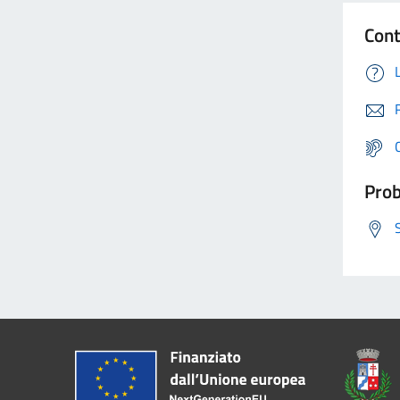
Cont
Prob