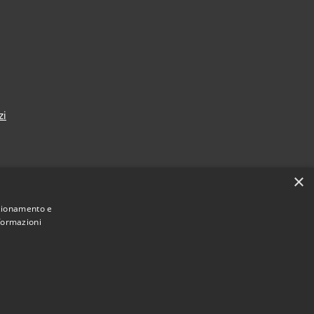
zi
×
nzionamento e
nformazioni
Municipium
Accesso
 di Borgo Valbelluna • Powered by
•
redazione