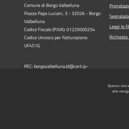
Comune di Borgo Valbelluna
Prenotaz
Piazza Papa Luciani, 3 - 32026 - Borgo
Segnalazi
Valbelluna
Leggi le 
Codice Fiscale (P.IVA): 01225000254
Richiesta
Codice Univoco per Fatturazione:
UF4S1G
PEC: borgovalbelluna.bl@cert.ip-
veneto.net
Centralino Unico: +39 0437 5441
Questo sito 
alla navig
RSS
Accessibilità
Privacy
Cookie
Mappa de