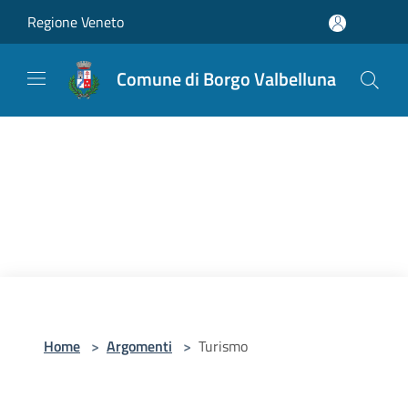
Salta al contenuto principale
Regione Veneto
Comune di Borgo Valbelluna
Home
>
Argomenti
>
Turismo