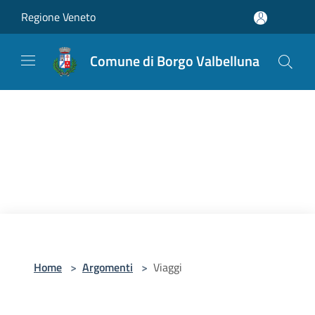
Salta al contenuto principale
Regione Veneto
Comune di Borgo Valbelluna
Home
>
Argomenti
>
Viaggi