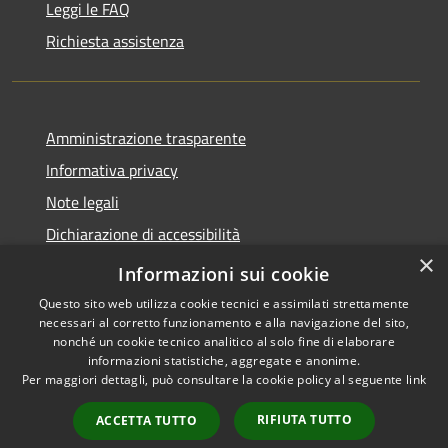
Leggi le FAQ
Richiesta assistenza
Amministrazione trasparente
Informativa privacy
Note legali
Dichiarazione di accessibilità
×
Piano di miglioramento dei servizi
Informazioni sui cookie
Questo sito web utilizza cookie tecnici e assimilati strettamente
necessari al corretto funzionamento e alla navigazione del sito,
nonché un cookie tecnico analitico al solo fine di elaborare
informazioni statistiche, aggregate e anonime.
RSS
Copyright © 2026 • Comune di
Per maggiori dettagli, può consultare la cookie policy al seguente
link
Accessibilità
Borgo Valbelluna • Powered by
Privacy
Municipium
Accesso
•
RIFIUTA TUTTO
ACCETTA TUTTO
Cookie
redazione