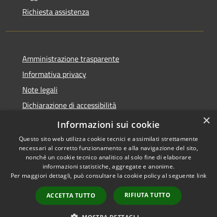
Richiesta assistenza
Amministrazione trasparente
Informativa privacy
Note legali
Dichiarazione di accessibilità
×
Piano di miglioramento dei servizi
Informazioni sui cookie
Questo sito web utilizza cookie tecnici e assimilati strettamente
necessari al corretto funzionamento e alla navigazione del sito,
nonché un cookie tecnico analitico al solo fine di elaborare
informazioni statistiche, aggregate e anonime.
RSS
Copyright © 2026 • Comune di
Per maggiori dettagli, può consultare la cookie policy al seguente
link
Accessibilità
Borgo Valbelluna • Powered by
Privacy
Municipium
Accesso
•
RIFIUTA TUTTO
ACCETTA TUTTO
Cookie
redazione
Mappa del sito