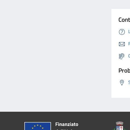
Cont
Prob