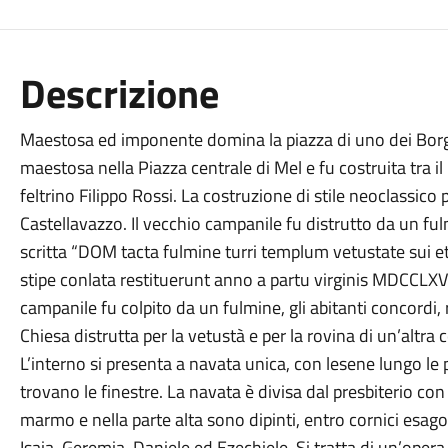
Descrizione
Maestosa ed imponente domina la piazza di uno dei Borghi 
maestosa nella Piazza centrale di Mel e fu costruita tra il
feltrino Filippo Rossi. La costruzione di stile neoclassico
Castellavazzo. Il vecchio campanile fu distrutto da un fulm
scritta “DOM tacta fulmine turri templum vetustate sui e
stipe conlata restituerunt anno a partu virginis MDCCLXV
campanile fu colpito da un fulmine, gli abitanti concordi, 
Chiesa distrutta per la vetustà e per la rovina di un’altra
L’interno si presenta a navata unica, con lesene lungo le pa
trovano le finestre. La navata è divisa dal presbiterio con
marmo e nella parte alta sono dipinti, entro cornici esagon
Isaia, Geremia, Daniele ed Ezechiele. Si tratta di un’oper