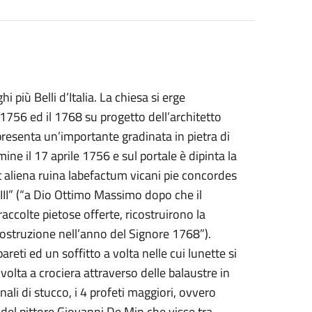
più Belli d’Italia. La chiesa si erge
 1756 ed il 1768 su progetto dell’architetto
 presenta un’importante gradinata in pietra di
ine il 17 aprile 1756 e sul portale è dipinta la
t aliena ruina labefactum vicani pie concordes
III” (“a Dio Ottimo Massimo dopo che il
raccolte pietose offerte, ricostruirono la
 costruzione nell’anno del Signore 1768”).
reti ed un soffitto a volta nelle cui lunette si
 volta a crociera attraverso delle balaustre in
ali di stucco, i 4 profeti maggiori, ovvero
a del pittore Giovanni De Min che visse tra