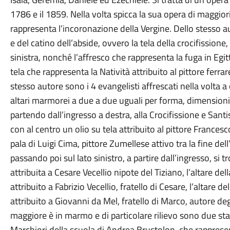
1786 e il 1859. Nella volta spicca la sua opera di maggior
rappresenta l’incoronazione della Vergine. Dello stesso au
e del catino dell’abside, ovvero la tela della crocifission
sinistra, nonché l’affresco che rappresenta la fuga in Egitt
tela che rappresenta la Natività attribuito al pittore fer
stesso autore sono i 4 evangelisti affrescati nella volta a 
altari marmorei a due a due uguali per forma, dimensioni e
partendo dall’ingresso a destra, alla Crocifissione e Santi
con al centro un olio su tela attribuito al pittore Francesc
pala di Luigi Cima, pittore Zumellese attivo tra la fine d
passando poi sul lato sinistro, a partire dall’ingresso, si 
attribuita a Cesare Vecellio nipote del Tiziano, l’altare de
attribuito a Fabrizio Vecellio, fratello di Cesare, l’altare 
attribuito a Giovanni da Mel, fratello di Marco, autore deg
maggiore è in marmo e di particolare rilievo sono due stat
Marchiori della scuola di Andrea Brustolon, che rapprese