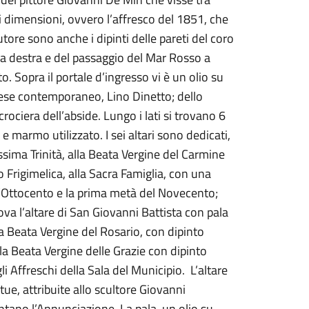
i dimensioni, ovvero l’affresco del 1851, che
tore sono anche i dipinti delle pareti del coro
e, a destra e del passaggio del Mar Rosso a
o. Sopra il portale d’ingresso vi è un olio su
rarese contemporaneo, Lino Dinetto; dello
crociera dell’abside. Lungo i lati si trovano 6
 marmo utilizzato. I sei altari sono dedicati,
ssima Trinità, alla Beata Vergine del Carmine
o Frigimelica, alla Sacra Famiglia, con una
ell’Ottocento e la prima metà del Novecento;
trova l’altare di San Giovanni Battista con pala
lla Beata Vergine del Rosario, con dipinto
della Beata Vergine delle Grazie con dipinto
li Affreschi della Sala del Municipio. L’altare
ue, attribuite allo scultore Giovanni
ntano l’Annunciazione. La pala, un olio su