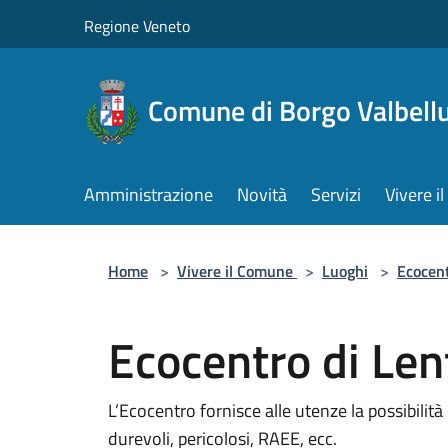
Salta al contenuto principale
Regione Veneto
Comune di Borgo Valbell
Amministrazione
Novità
Servizi
Vivere 
Home
>
Vivere il Comune
>
Luoghi
>
Ecocent
Ecocentro di Len
L’Ecocentro fornisce alle utenze la possibilità
durevoli, pericolosi, RAEE, ecc.