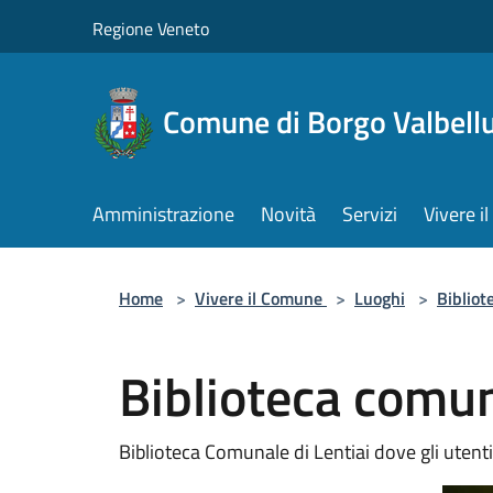
Salta al contenuto principale
Regione Veneto
Comune di Borgo Valbell
Amministrazione
Novità
Servizi
Vivere 
Home
>
Vivere il Comune
>
Luoghi
>
Bibliot
Biblioteca comun
Biblioteca Comunale di Lentiai dove gli utent