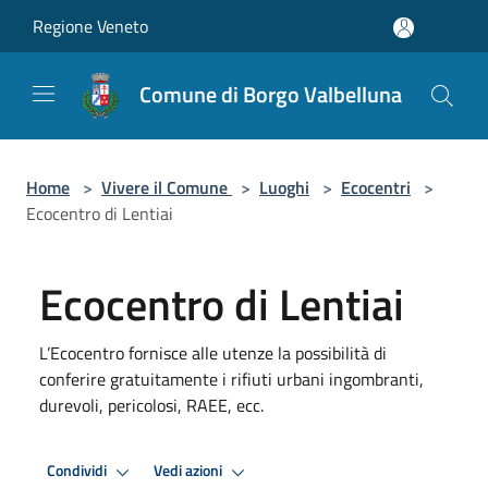
Salta al contenuto principale
Regione Veneto
Comune di Borgo Valbelluna
Home
>
Vivere il Comune
>
Luoghi
>
Ecocentri
>
Ecocentro di Lentiai
Ecocentro di Lentiai
L’Ecocentro fornisce alle utenze la possibilità di
conferire gratuitamente i rifiuti urbani ingombranti,
durevoli, pericolosi, RAEE, ecc.
Condividi
Vedi azioni