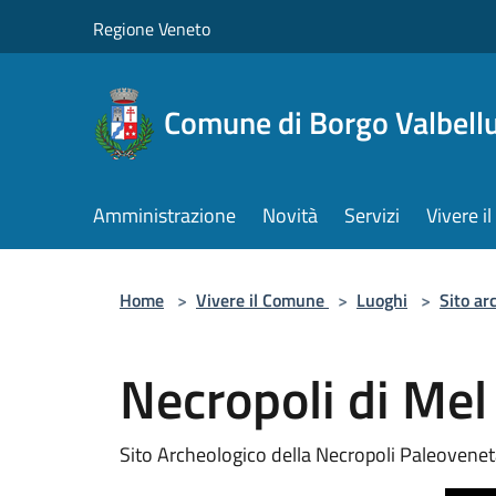
Salta al contenuto principale
Regione Veneto
Comune di Borgo Valbell
Amministrazione
Novità
Servizi
Vivere 
Home
>
Vivere il Comune
>
Luoghi
>
Sito ar
Necropoli di Mel
Sito Archeologico della Necropoli Paleovene