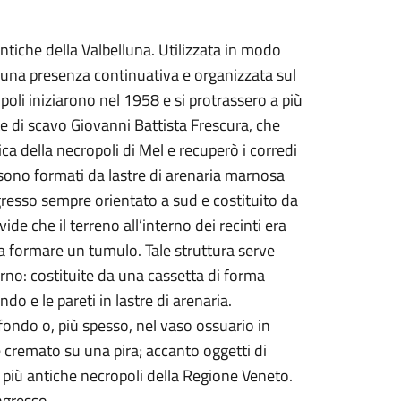
antiche della Valbelluna. Utilizzata in modo
ta una presenza continuativa e organizzata sul
opoli iniziarono nel 1958 e si protrassero a più
nte di scavo Giovanni Battista Frescura, che
a della necropoli di Mel e recuperò i corredi
i, sono formati da lastre di arenaria marnosa
ingresso sempre orientato a sud e costituito da
vide che il terreno all’interno dei recinti era
a formare un tumulo. Tale struttura serve
rno: costituite da una cassetta di forma
o e le pareti in lastre di arenaria.
fondo o, più spesso, nel vaso ossuario in
cremato su una pira; accanto oggetti di
le più antiche necropoli della Regione Veneto.
ngresso.