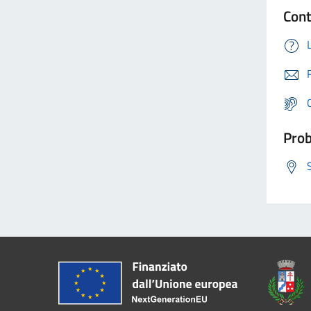
Cont
Prob