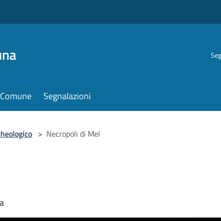
una
Seg
il Comune
Segnalazioni
cheologico
>
Necropoli di Mel
ta