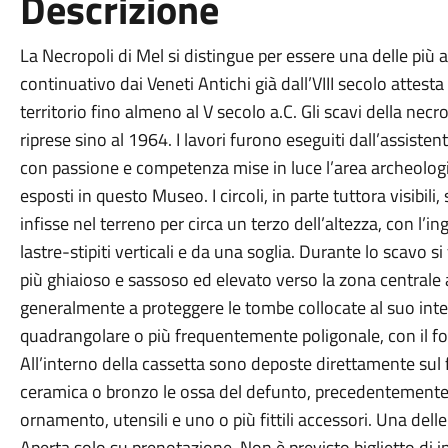
Descrizione
La Necropoli di Mel si distingue per essere una delle più 
continuativo dai Veneti Antichi già dall’VIII secolo attes
territorio fino almeno al V secolo a.C. Gli scavi della necr
riprese sino al 1964. I lavori furono eseguiti dall’assiste
con passione e competenza mise in luce l’area archeologic
esposti in questo Museo. I circoli, in parte tuttora visibil
infisse nel terreno per circa un terzo dell’altezza, con l’
lastre-stipiti verticali e da una soglia. Durante lo scavo si 
più ghiaioso e sassoso ed elevato verso la zona centrale 
generalmente a proteggere le tombe collocate al suo inte
quadrangolare o più frequentemente poligonale, con il fond
All’interno della cassetta sono deposte direttamente sul 
ceramica o bronzo le ossa del defunto, precedentemente 
ornamento, utensili e uno o più fittili accessori. Una del
Aperta solo su prenotazione. Non è previsto biglietto di i