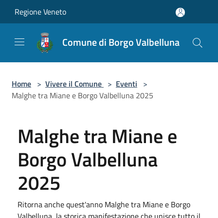
Salta al contenuto principale
Regione Veneto
Comune di Borgo Valbelluna
Home
>
Vivere il Comune
>
Eventi
>
Malghe tra Miane e Borgo Valbelluna 2025
Malghe tra Miane e
Borgo Valbelluna
2025
Ritorna anche quest'anno Malghe tra Miane e Borgo
Valbelluna, la storica manifestazione che unisce tutto il