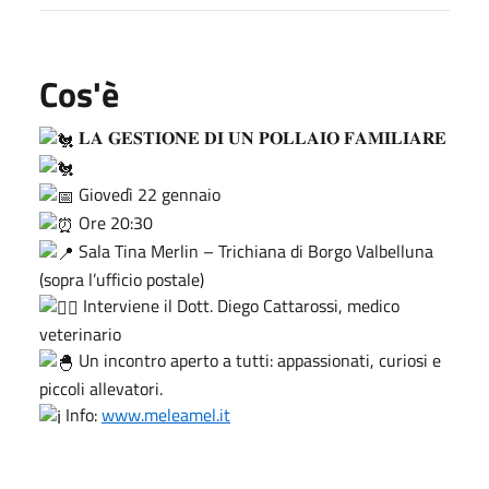
Cos'è
𝐋𝐀 𝐆𝐄𝐒𝐓𝐈𝐎𝐍𝐄 𝐃𝐈 𝐔𝐍 𝐏𝐎𝐋𝐋𝐀𝐈𝐎 𝐅𝐀𝐌𝐈𝐋𝐈𝐀𝐑𝐄
Giovedì 22 gennaio
Ore 20:30
Sala Tina Merlin – Trichiana di Borgo Valbelluna
(sopra l’ufficio postale)
Interviene il Dott. Diego Cattarossi, medico
veterinario
Un incontro aperto a tutti: appassionati, curiosi e
piccoli allevatori.
Info:
www.meleamel.it