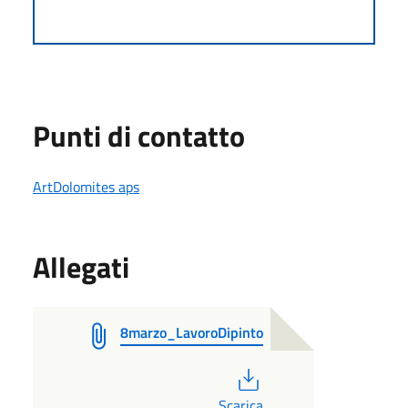
Punti di contatto
ArtDolomites aps
Allegati
8marzo_LavoroDipinto
PDF
Scarica