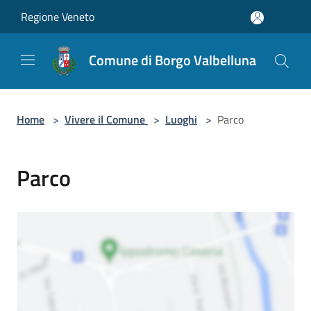
Salta al contenuto principale
Regione Veneto
Comune di Borgo Valbelluna
Home
>
Vivere il Comune
>
Luoghi
>
Parco
Parco