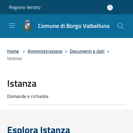
Salta al contenuto principale
Regione Veneto
Comune di Borgo Valbelluna
Home
>
Amministrazione
>
Documenti e dati
>
Istanza
Istanza
Domande e richieste
Esplora Istanza