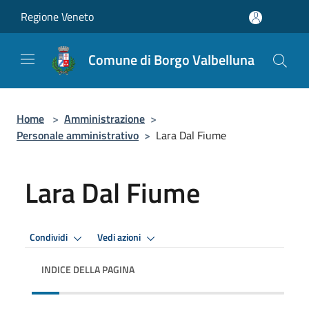
Salta al contenuto principale
Regione Veneto
Comune di Borgo Valbelluna
Home
>
Amministrazione
>
Personale amministrativo
>
Lara Dal Fiume
Lara Dal Fiume
Condividi
Vedi azioni
INDICE DELLA PAGINA