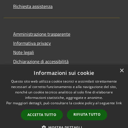
Richiesta assistenza
Amministrazione trasparente
Informativa privacy
Note legali
Dichiarazione di accessibilità
×
Piano di miglioramento dei servizi
Informazioni sui cookie
Questo sito web utilizza cookie tecnici e assimilati strettamente
necessari al corretto funzionamento e alla navigazione del sito,
nonché un cookie tecnico analitico al solo fine di elaborare
informazioni statistiche, aggregate e anonime.
RSS
Copyright © 2026 • Comune di
Per maggiori dettagli, può consultare la cookie policy al seguente
link
Accessibilità
Borgo Valbelluna • Powered by
Privacy
Municipium
Accesso
•
RIFIUTA TUTTO
ACCETTA TUTTO
Cookie
redazione
Mappa del sito
MOSTRA DETTAGLI