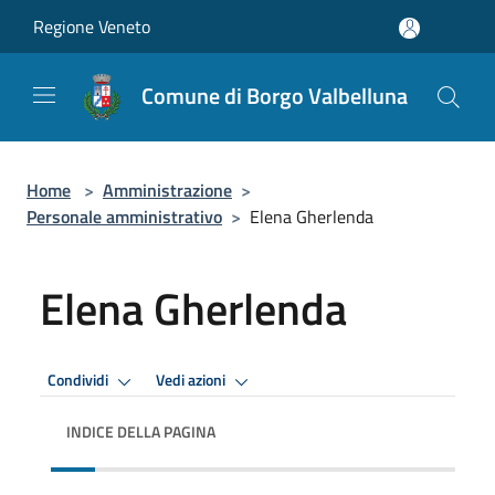
Salta al contenuto principale
Regione Veneto
Comune di Borgo Valbelluna
Home
>
Amministrazione
>
Personale amministrativo
>
Elena Gherlenda
Elena Gherlenda
Condividi
Vedi azioni
INDICE DELLA PAGINA