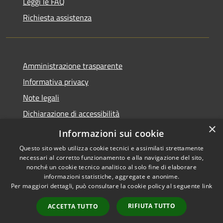
Leggi le FAQ
Richiesta assistenza
Amministrazione trasparente
Informativa privacy
Note legali
Dichiarazione di accessibilità
×
Piano di miglioramento dei servizi
Informazioni sui cookie
Questo sito web utilizza cookie tecnici e assimilati strettamente
necessari al corretto funzionamento e alla navigazione del sito,
nonché un cookie tecnico analitico al solo fine di elaborare
informazioni statistiche, aggregate e anonime.
RSS
Copyright © 2026 • Comune di
Per maggiori dettagli, può consultare la cookie policy al seguente
link
Accessibilità
Borgo Valbelluna • Powered by
Privacy
Municipium
Accesso
•
RIFIUTA TUTTO
ACCETTA TUTTO
Cookie
redazione