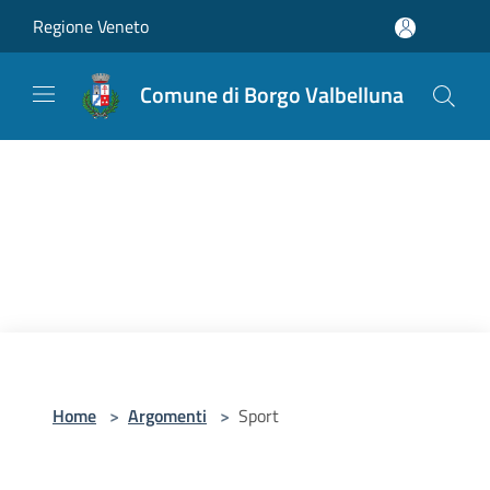
Salta al contenuto principale
Regione Veneto
Comune di Borgo Valbelluna
Home
>
Argomenti
>
Sport