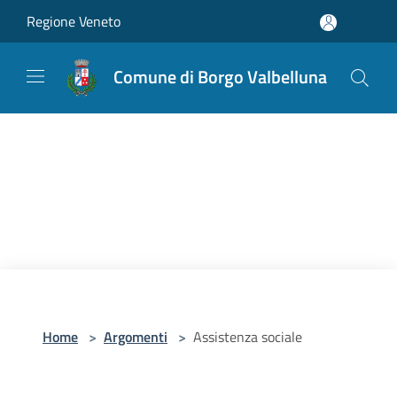
Salta al contenuto principale
Regione Veneto
Comune di Borgo Valbelluna
Home
>
Argomenti
>
Assistenza sociale