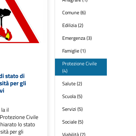
Comune (6)
Edilizia (2)
Emergenza (3)
Famiglie (1)
Protezione Civile
(4)
i stato di
ità per gli
Salute (2)
vi
Scuola (5)
Servizi (5)
la il
Protezione Civile
Sociale (5)
hiarato lo stato
sità per gli
Viabilità (7)