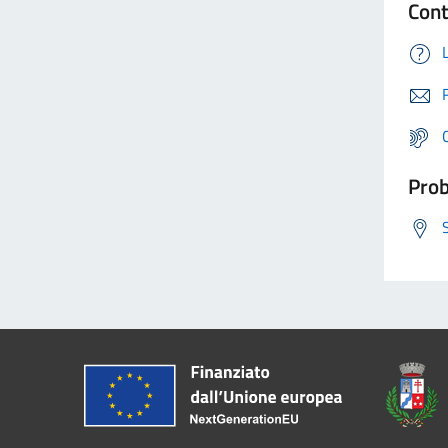
Cont
Prob