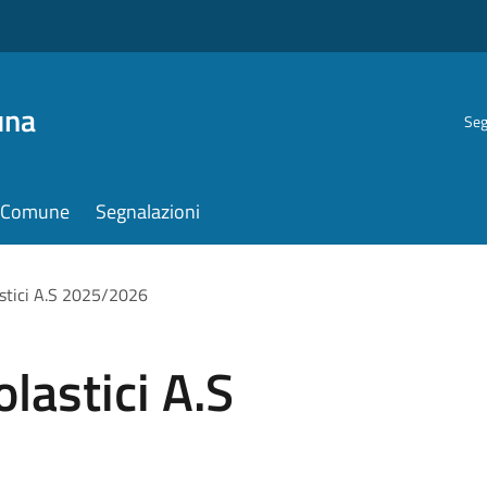
una
Seg
il Comune
Segnalazioni
lastici A.S 2025/2026
olastici A.S