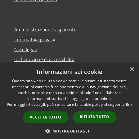
Amministrazione trasparente
Informativa privacy
Note legali
Dichiarazione di accessibilità
×
Piano di miglioramento dei servizi
Informazioni sui cookie
Questo sito web utilizza cookie tecnici e assimilati strettamente
necessari al corretto funzionamento e alla navigazione del sito,
nonché un cookie tecnico analitico al solo fine di elaborare
informazioni statistiche, aggregate e anonime.
RSS
Copyright © 2026 • Comune di
Per maggiori dettagli, può consultare la cookie policy al seguente
link
Accessibilità
Borgo Valbelluna • Powered by
Privacy
Municipium
Accesso
•
RIFIUTA TUTTO
ACCETTA TUTTO
Cookie
redazione
Mappa del sito
MOSTRA DETTAGLI