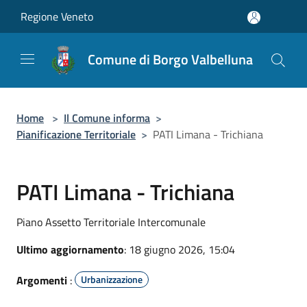
Salta al contenuto principale
Regione Veneto
Comune di Borgo Valbelluna
Home
>
Il Comune informa
>
Pianificazione Territoriale
>
PATI Limana - Trichiana
PATI Limana - Trichiana
Piano Assetto Territoriale Intercomunale
Ultimo aggiornamento
: 18 giugno 2026, 15:04
Argomenti
:
Urbanizzazione