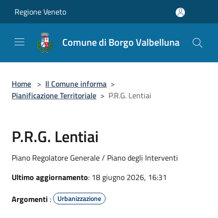
Salta al contenuto principale
Regione Veneto
Comune di Borgo Valbelluna
Home
>
Il Comune informa
>
Pianificazione Territoriale
>
P.R.G. Lentiai
P.R.G. Lentiai
Piano Regolatore Generale / Piano degli Interventi
Ultimo aggiornamento
: 18 giugno 2026, 16:31
Argomenti
:
Urbanizzazione